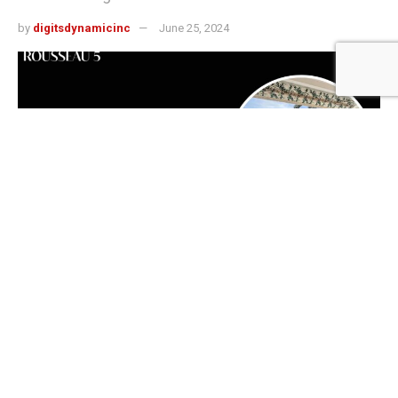
by
digitsdynamicinc
June 25, 2024
512
SHARES
Genève est synonyme d’élégance, de sophistication et
d’un niveau de vie élevé. Pour ceux qui recherchent le
summum du luxe, Rousseau5 propose des villas
exquises qui redéfinissent le confort et le style. Voici un